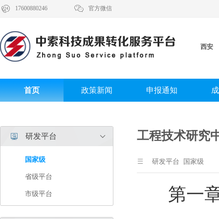


17600880246
官方微信
西安
首页
政策新闻
申报通知
成
工程技术研究
研发平台


国家级

研发平台 国家级
省级平台
第一章 
市级平台